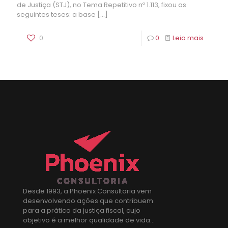
de Justiça (STJ), no Tema Repetitivo nº 1.113, fixou as
seguintes teses: a base
[…]
0
0
Leia mais
Desde 1993, a Phoenix Consultoria vem
desenvolvendo ações que contribuem
para a prática da justiça fiscal, cujo
objetivo é a melhor qualidade de vida...