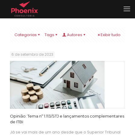
Categorias
Tags
Autores
Exibir tudo
6 de setembro de 2023
Opinião: Tema nº 1.113/STJ e lançamentos complementares
de ITBI
Já se vai mais de um ano desde que o Superior Tribunal