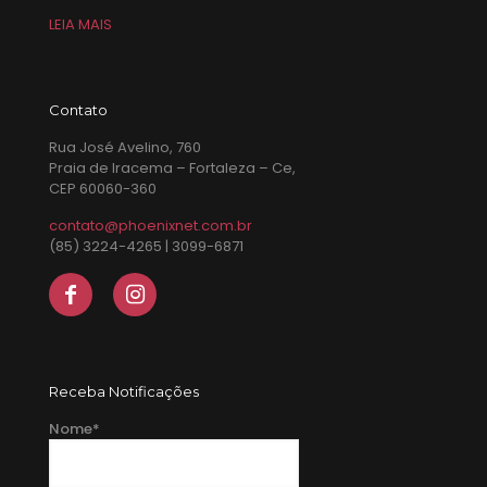
LEIA MAIS
Contato
Rua José Avelino, 760
Praia de Iracema – Fortaleza – Ce,
CEP 60060-360
contato@phoenixnet.com.br
(85) 3224-4265 | 3099-6871
Receba Notificações
Nome*