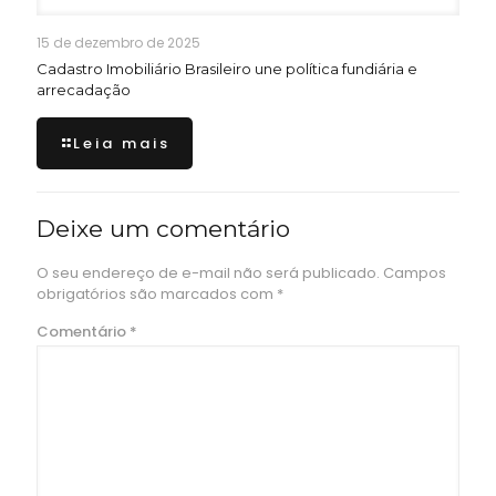
15 de dezembro de 2025
Cadastro Imobiliário Brasileiro une política fundiária e
arrecadação
Leia mais
Deixe um comentário
O seu endereço de e-mail não será publicado.
Campos
obrigatórios são marcados com
*
Comentário
*