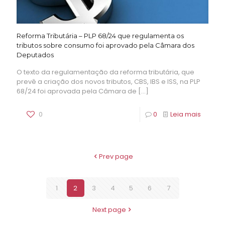
Reforma Tributária – PLP 68/24 que regulamenta os
tributos sobre consumo foi aprovado pela Câmara dos
Deputados
O texto da regulamentação da reforma tributária, que
prevê a criação dos novos tributos, CBS, IBS e ISS, na PLP
68/24 foi aprovada pela Câmara de
[…]
0
0
Leia mais
Prev page
1
2
3
4
5
6
7
Next page