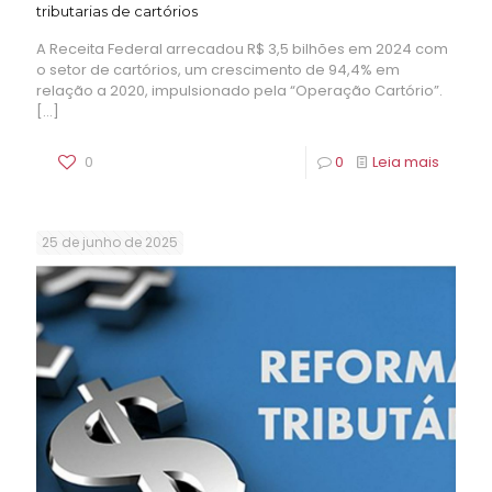
tributarias de cartórios
A Receita Federal arrecadou R$ 3,5 bilhões em 2024 com
o setor de cartórios, um crescimento de 94,4% em
relação a 2020, impulsionado pela “Operação Cartório”.
[…]
0
0
Leia mais
25 de junho de 2025