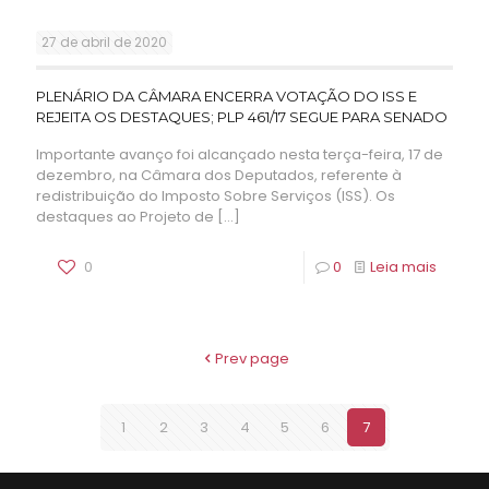
27 de abril de 2020
PLENÁRIO DA CÂMARA ENCERRA VOTAÇÃO DO ISS E
REJEITA OS DESTAQUES; PLP 461/17 SEGUE PARA SENADO
Importante avanço foi alcançado nesta terça-feira, 17 de
dezembro, na Câmara dos Deputados, referente à
redistribuição do Imposto Sobre Serviços (ISS). Os
destaques ao Projeto de
[…]
0
0
Leia mais
Prev page
1
2
3
4
5
6
7